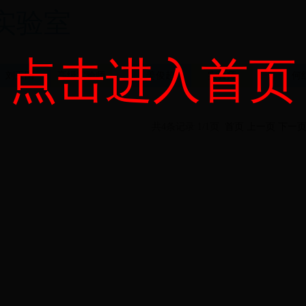
实验室
点击进入首页
刘玉国
高级实验师
姜俊超
实验师
何
共4条记录 1/1页
首页
上一页
下一