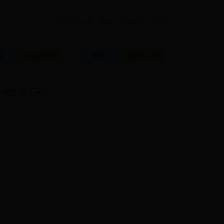
您现在的位置：
首 页
> 师资队伍 > 实验室
红
高级实验师
周薇
高级实验师
页
尾页
第
页