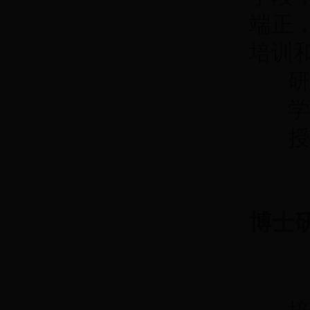
端正
培训
研究
学
授予
博士