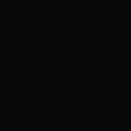
友情链接：
中国地理学会
版权所有：辽宁师范大学63365