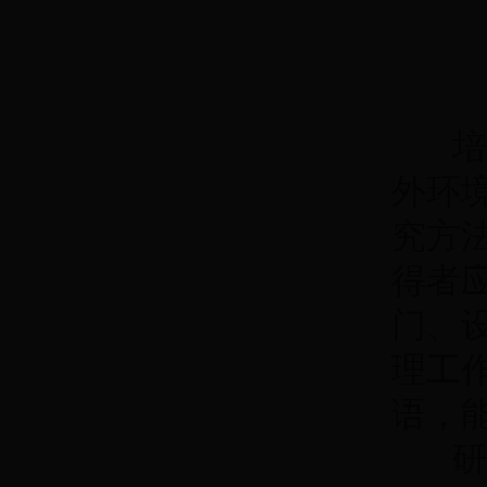
培养
外环
究方
得者
门、
理工
语，
研究