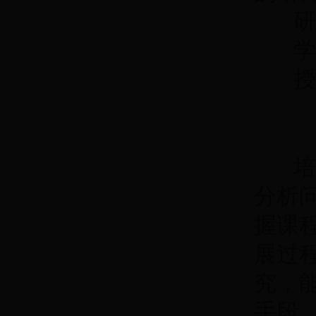
研究
学
授予
培养
分析
握课
展过
究，
手段