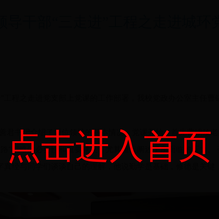
领导干部“三走进”工程之走进城环
工程之走进党支部上党课的工作部署，我校党政办公室主任曹锡
点击进入首页
尹善君书记介绍了两位领导的基本情况。党课开始，首先曹锡顶老
一路”战略的必要性和重要意义，尤其重点阐述了所面临的压力。
八字真经与同学们谈谈自己的理解，他说勤学是基础，修德是关键