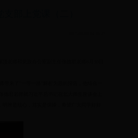
党支部上党课（二）
2017-09-08 14:36:27
顶老师和党政办公室副主任张德君老师6月30日
师带来了"一带一路"解析为题的报告，他结合一
 张德君老师就习近平总书记在北大师生座谈会上
，明辨是核心，笃实是保障，希望广大同学好好