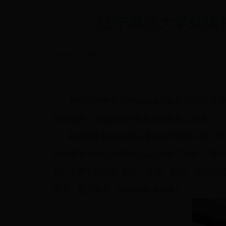
辽宁师范大学处级
发布者：管理员
按照辽宁师范大学处级以上领导干部“三走进”
莅临我院，为我院本科生党支部党员上党课。
本次党课有63365党总支书记尹善君主持，
些地理专业知识为同学们深入分析了实施“一带
对广大青年提出的“勤学、修德、明辨、笃实”
学习，提升修养，踏实做事诚实做人。