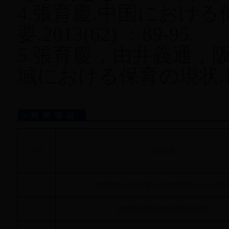
4.張育慶.中国におけ
要.2013(62) ：89-95.
5.張育慶，由井義通，
域における保育の現状.日本都市
序号
项目名称
1
中国城市女性居民育儿活动时空研究
-
以大连市为
2
城市空间增长及其热环境效应模拟