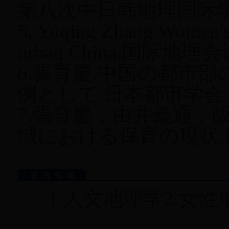
第八次中日韩地理国际
5. Yuqing Zhang.Women's 
urban China.
国际地理会
6.
張育慶
.
中国の都市部
例として
.
日本都市学会
7.
張育慶，由井義通，
域における保育の現状
.
1.人文地理学2.女性