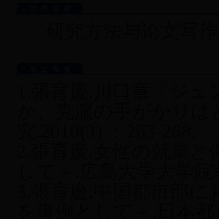
研究方法与论文写作
1.張育慶.川口章「ジ
か、克服の手がかりは
究.2010(3) ：263-268.
2.張育慶.女性の就業
して－.広島大学大学院教育研究
3.張育慶.中国都市部
を事例として－.日本都市学会