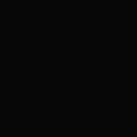
3
旅游型海岛居民社会特质演变及驱动力机制研究
-
以长山
友情链接：