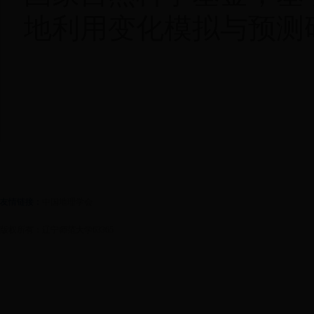
地利用变化模拟与预测研究
友情链接：
中国地理学会
版权所有：辽宁师范大学63365