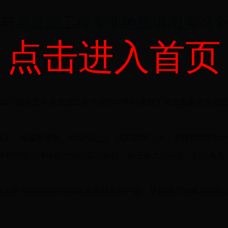
与水资源工程专业地质填图实习
点击进入首页
院2014、2015级水文与水资源工程专业的同学们来到了河北省秦
、磁偏角调整、和GPS定点。实习的第三天，老师和同学们
师和同学们继续前一天的实习旅程，从王家大院出发，到山海关
上学习到的知识与实际紧密联系到一起，更拉进了老师与同学之