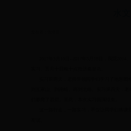
水文
发布者：管理员
2017年5月10日--2017年5月18日，我
实习。五月十日晚十点抵达秦皇岛。
实习前两天，老师带领同学们学习了地形图修正
到瓦家山、到南峪、再到北峪。实习第四天，老
们攀爬了岩层。至此，本次实习圆满结束。
这一路行走，一路实习，不仅让同学们将课堂
友谊。