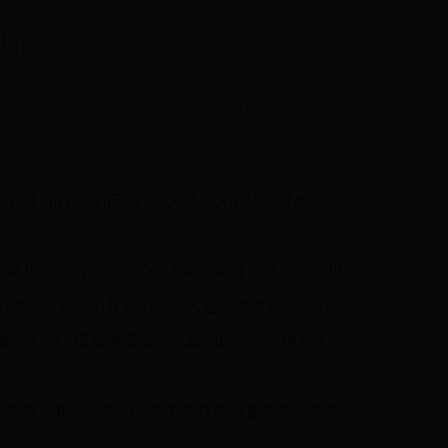
纪录
2017-04-30 11:14:45
体同学在老师们的带领下进行了为期八天的庄河野外实
老师和同学们先后去了仙人洞国家级自然保护区和
的地点。从实习开始的第二天起，老师和同学们
家AAAA级旅游度假区冰峪沟风景区，体验大
之处。相信同学们会带着浓厚的兴趣和饱满的热