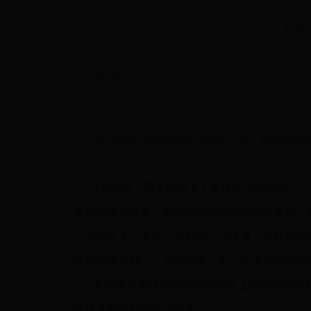
6
发布者：管理员
2017年4月20日至2017年4月27日，20
习。
4月20日，同学们踏上了前往实习的地点——
英那河水库分支。保护区的老师带同学们参观了
一同前往了二道沟、古石河、河漫滩、猫岭等地
自然的鬼斧神工。实习的第七天，此次庄河地理
此次实习不仅使同学们将课堂上的知识应用到
情投入到之后的学习中去。