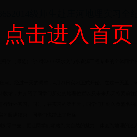
33652014级师生赴庄河地理实习全
点击进入首页
14级地理科学（师范）专业和2016级水文与水资源工程专业的全
庄河。经过一天的调整，4月21日实习正式开始。在这一天里，
科教馆，并介绍了同学们所处的地理位置以及未来几天将要前往
进行野外实习。同时，在实习的第五天，同学们开到久负盛名的国
实习圆满结束，同学们也踏上了归途。
实际中去，更让同学们领略到大自然的魅力、体会到地理的迷人